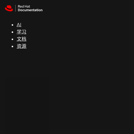
Skip to navigation
Skip to content
支
持
AI
学习
控制台
文档
（Console）
资源
开
发
人
员
开
始
试
用
联