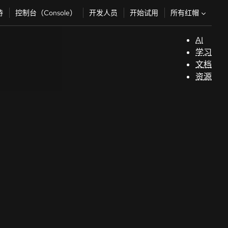
所有红帽
持
控制台（Console）
开发人员
开始试用
AI
支
学习
持
文档
资源
（
开
发
人
员
开
始
试
用