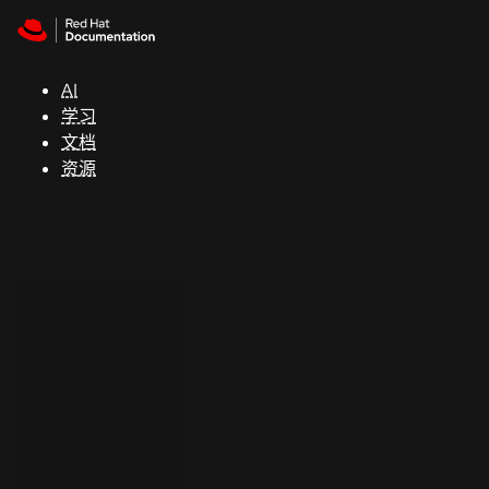
Skip to navigation
Skip to content
支
持
AI
学习
控制台
文档
（Console）
资源
开
发
人
员
开
始
试
用
联