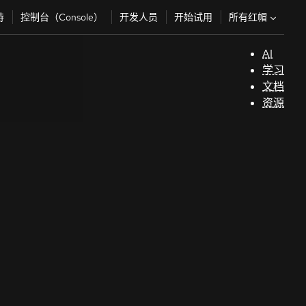
所有红帽
持
控制台（Console）
开发人员
开始试用
AI
支
学习
持
文档
资源
（
开
发
人
员
开
始
试
用