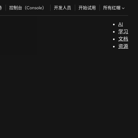
所有红帽
持
控制台（Console）
开发人员
开始试用
AI
支
学习
持
文档
资源
（
开
发
人
员
开
始
试
用