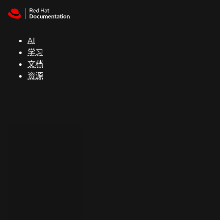
Skip to navigation
Skip to content
支
持
AI
学习
控制台
文档
（Console）
资源
开
发
人
员
开
始
试
用
联