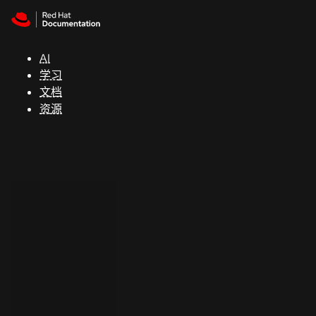
Skip to navigation
Skip to content
支
持
AI
学习
控制台
文档
（Console）
资源
开
发
人
员
开
始
试
用
联