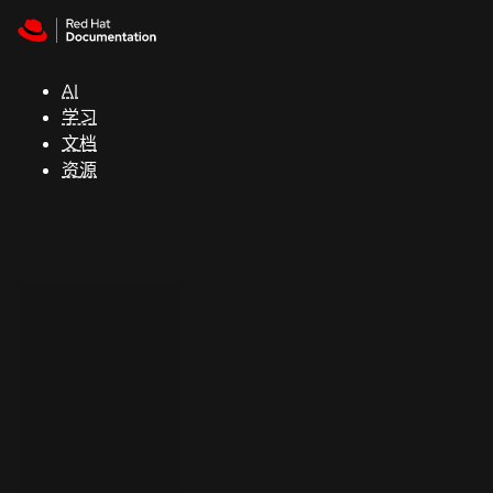
Skip to navigation
Skip to content
支
持
AI
学习
控制台
文档
（Console）
资源
开
发
人
员
开
始
试
用
联