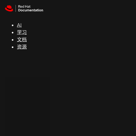
Skip to navigation
Skip to content
支
持
AI
学习
控制台
文档
（Console）
资源
开
发
人
员
开
始
试
用
联