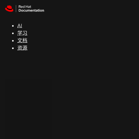
Skip to navigation
Skip to content
支
持
AI
学习
控制台
文档
（Console）
资源
开
发
人
员
开
始
试
用
联