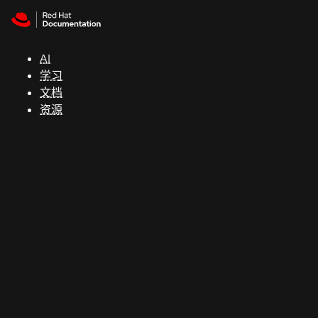
Skip to navigation
Skip to content
支
持
AI
学习
控制台
文档
（Console）
资源
开
发
人
员
开
始
试
用
联