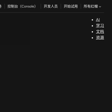
所有红帽
持
控制台（Console）
开发人员
开始试用
AI
支
学习
持
文档
资源
（
开
发
人
员
开
始
试
用