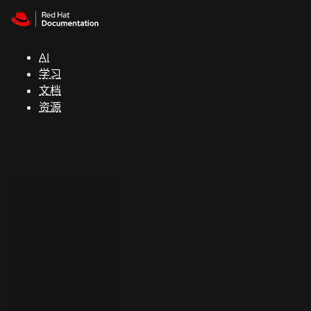
Skip to navigation
Skip to content
支
持
AI
学习
控制台
文档
（Console）
资源
开
发
人
员
开
始
试
用
联