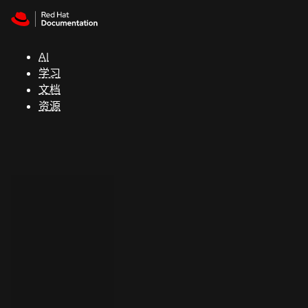
Skip to navigation
Skip to content
支
持
AI
学习
控制台
文档
（Console）
资源
开
发
人
员
开
始
试
用
联