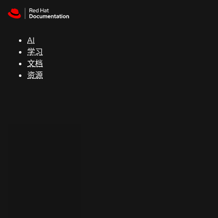
Skip to navigation
Skip to content
支
持
AI
学习
控制台
文档
（Console）
资源
开
发
人
员
开
始
试
用
联