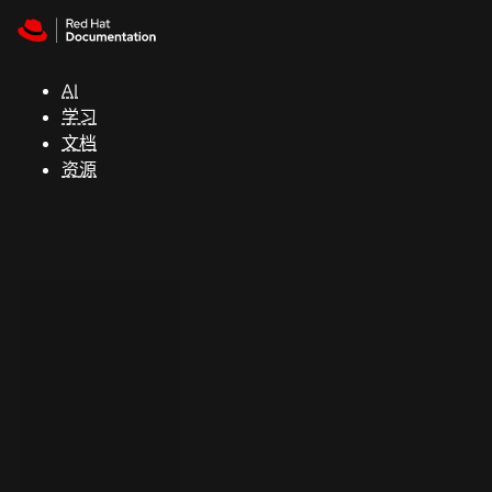
Skip to navigation
Skip to content
支
持
AI
学习
控制台
文档
（Console）
资源
开
发
人
员
开
始
试
用
联