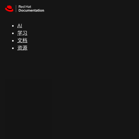
Skip to navigation
Skip to content
支
持
AI
学习
控制台
文档
（Console）
资源
开
发
人
员
开
始
试
用
联