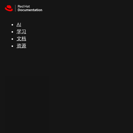
Skip to navigation
Skip to content
支
持
AI
学习
控制台
文档
（Console）
资源
开
发
人
员
开
始
试
用
联