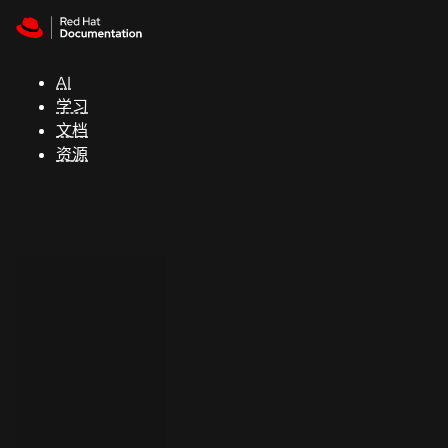
Skip to navigation
Skip to content
支
持
AI
学习
控制台
文档
（Console）
资源
开
发
人
员
开
始
试
用
联