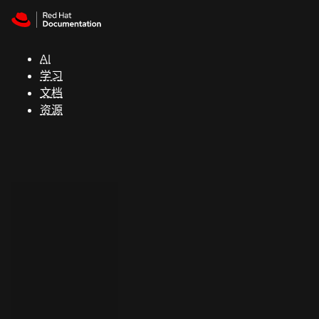
Skip to navigation
Skip to content
支
持
AI
学习
控制台
文档
（Console）
资源
开
发
人
员
开
始
试
用
联