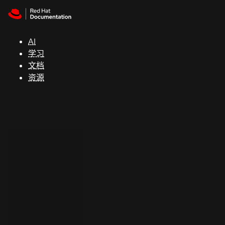
Skip to navigation
Skip to content
支
持
AI
学习
控制台
文档
（Console）
资源
开
发
人
员
开
始
试
用
联