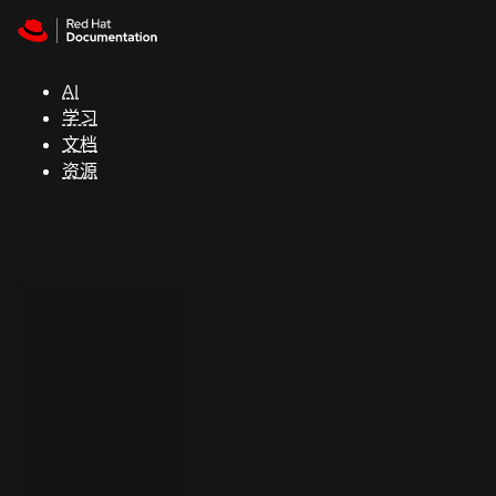
Skip to navigation
Skip to content
支
持
AI
学习
控制台
文档
（Console）
资源
开
发
人
员
开
始
试
用
联