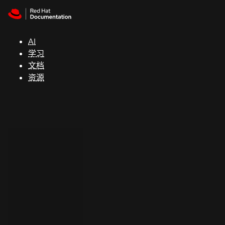
Skip to navigation
Skip to content
支
持
AI
学习
控制台
文档
（Console）
资源
开
发
人
员
开
始
试
用
联