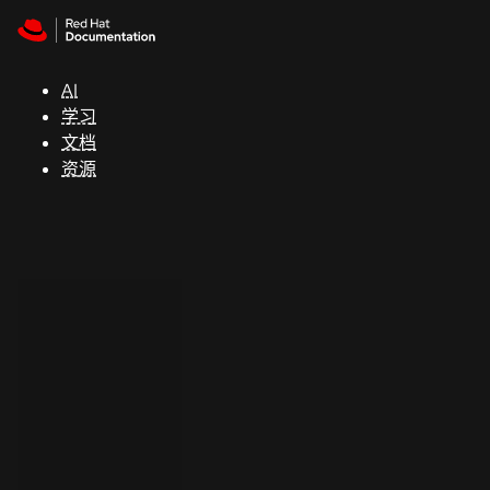
Skip to navigation
Skip to content
支
持
AI
学习
控制台
文档
（Console）
资源
开
发
人
员
开
始
试
用
联