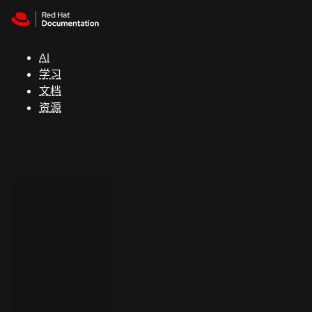
Skip to navigation
Skip to content
支
持
AI
学习
控制台
文档
（Console）
资源
开
发
人
员
开
始
试
用
联