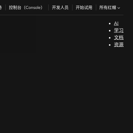
所有红帽
持
控制台（Console）
开发人员
开始试用
AI
支
学习
持
文档
资源
（
开
发
人
员
开
始
试
用