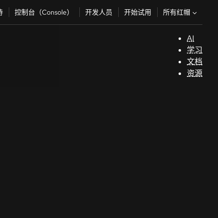
所有红帽
持
控制台（Console）
开发人员
开始试用
AI
支
学习
持
文档
资源
（
开
发
人
员
开
始
试
用