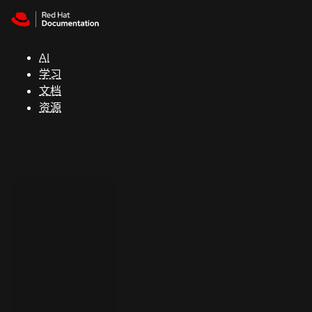
Skip to navigation
Skip to content
支
持
AI
学习
控制台
文档
（Console）
资源
开
发
人
员
开
始
试
用
联