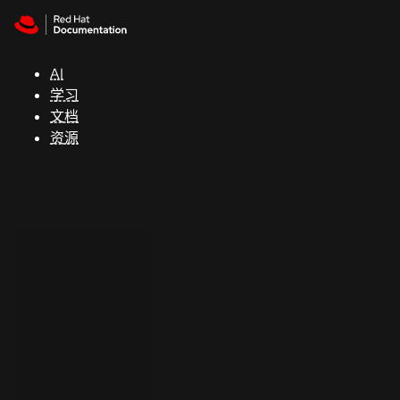
Skip to navigation
Skip to content
支
持
AI
学习
控制台
文档
（Console）
资源
开
发
人
员
开
始
试
用
联