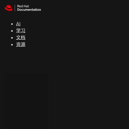
Skip to navigation
Skip to content
支
持
AI
学习
控制台
文档
（Console）
资源
开
发
人
员
开
始
试
用
联