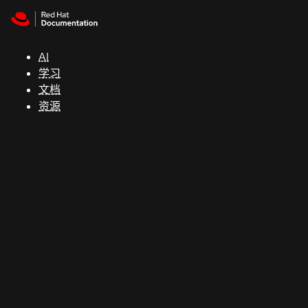
Skip to navigation
Skip to content
支
持
AI
学习
控制台
文档
（Console）
资源
开
发
人
员
开
始
试
用
联