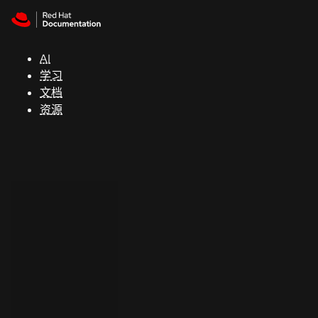
Skip to navigation
Skip to content
支
持
AI
学习
控制台
文档
（Console）
资源
开
发
人
员
开
始
试
用
联