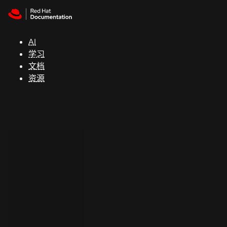
Skip to navigation
Skip to content
支
持
AI
学习
控制台
文档
（Console）
资源
开
发
人
员
开
始
试
用
联