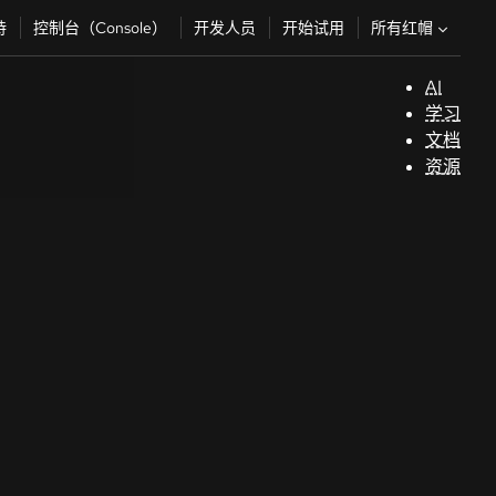
所有红帽
持
控制台（Console）
开发人员
开始试用
AI
支
学习
持
文档
资源
（
开
发
人
员
开
始
试
用