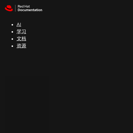
Skip to navigation
Skip to content
支
持
AI
学习
控制台
文档
（Console）
资源
开
发
人
员
开
始
试
用
联