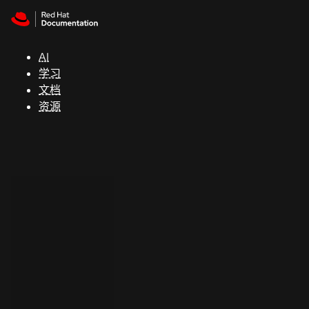
Skip to navigation
Skip to content
支
持
AI
学习
控制台
文档
（Console）
资源
开
发
人
员
开
始
试
用
联