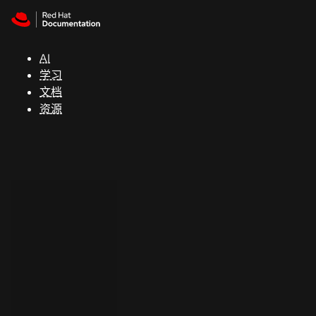
Skip to navigation
Skip to content
支
持
AI
学习
控制台
文档
（Console）
资源
开
发
人
员
开
始
试
用
联