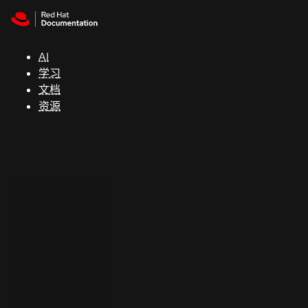
Skip to navigation
Skip to content
支
持
AI
学习
控制台
文档
（Console）
资源
开
发
人
员
开
始
试
用
联