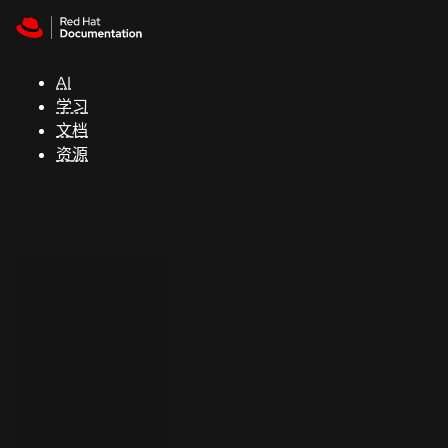
Skip to navigation
Skip to content
支
持
AI
学习
控制台
文档
（Console）
资源
开
发
人
员
开
始
试
用
联