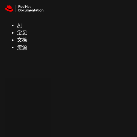
Skip to navigation
Skip to content
支
持
AI
学习
控制台
文档
（Console）
资源
开
发
人
员
开
始
试
用
联