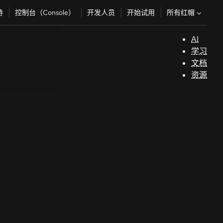
所有红帽
持
控制台（Console）
开发人员
开始试用
AI
支
学习
持
文档
资源
（
开
发
人
员
开
始
试
用