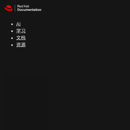
Skip to navigation
Skip to content
支
持
AI
学习
控制台
文档
（Console）
资源
开
发
人
员
开
始
试
用
联