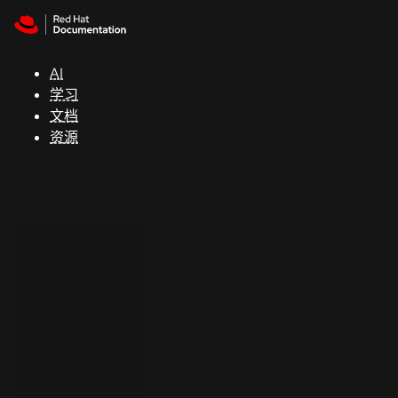
Skip to navigation
Skip to content
支
持
AI
学习
控制台
文档
（Console）
资源
开
发
人
员
开
始
试
用
联