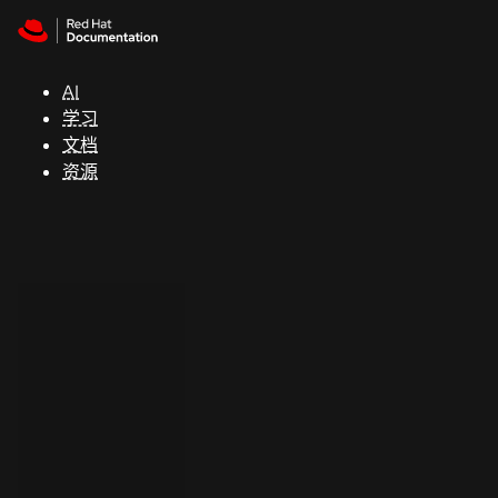
Skip to navigation
Skip to content
支
持
AI
学习
控制台
文档
（Console）
资源
开
发
人
员
开
始
试
用
联