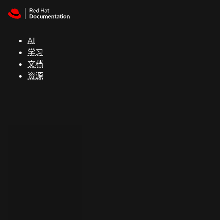
Skip to navigation
Skip to content
支
持
AI
学习
控制台
文档
（Console）
资源
开
发
人
员
开
始
试
用
联