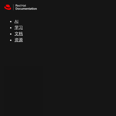
Skip to navigation
Skip to content
支
持
AI
学习
控制台
文档
（Console）
资源
开
发
人
员
开
始
试
用
联