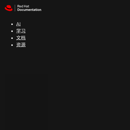
Skip to navigation
Skip to content
支
持
AI
学习
控制台
文档
（Console）
资源
开
发
人
员
开
始
试
用
联