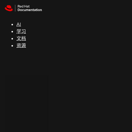
Skip to navigation
Skip to content
支
持
AI
学习
控制台
文档
（Console）
资源
开
发
人
员
开
始
试
用
联