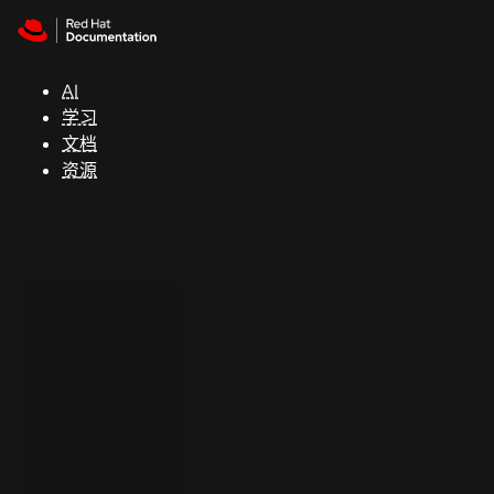
Skip to navigation
Skip to content
支
持
AI
学习
控制台
文档
（Console）
资源
开
发
人
员
开
始
试
用
联