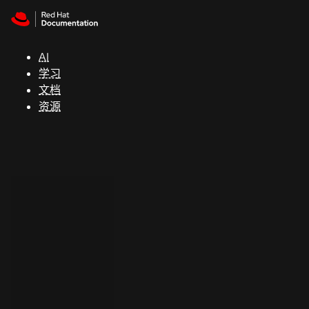
Skip to navigation
Skip to content
支
持
AI
学习
控制台
文档
（Console）
资源
开
发
人
员
开
始
试
用
联